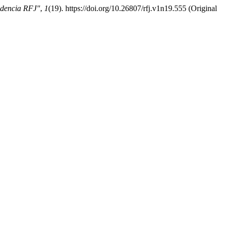
udencia RFJ"
,
1
(19). https://doi.org/10.26807/rfj.v1n19.555 (Original