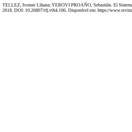
TELLEZ, Ivonne Liliana; YEROVI PROAÑO, Sebastián. El Sistema I
2018. DOI: 10.26807/rfj.v0i4.106. Disponível em: https://www.revista