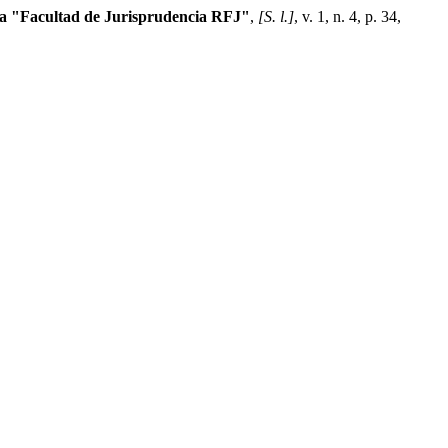
ta "Facultad de Jurisprudencia RFJ"
,
[S. l.]
, v. 1, n. 4, p. 34,