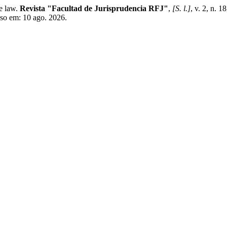
e law.
Revista "Facultad de Jurisprudencia RFJ"
,
[S. l.]
, v. 2, n. 
sso em: 10 ago. 2026.