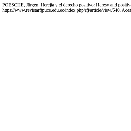
POESCHE, Jürgen. Herejía y el derecho positivo: Heresy and positiv
https://www.revistarfjpuce.edu.ec/index.php/rfj/article/view/540. Ace