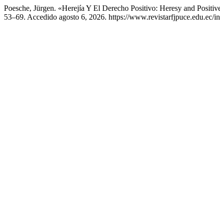
Poesche, Jürgen. «Herejía Y El Derecho Positivo: Heresy and Positi
53–69. Accedido agosto 6, 2026. https://www.revistarfjpuce.edu.ec/ind