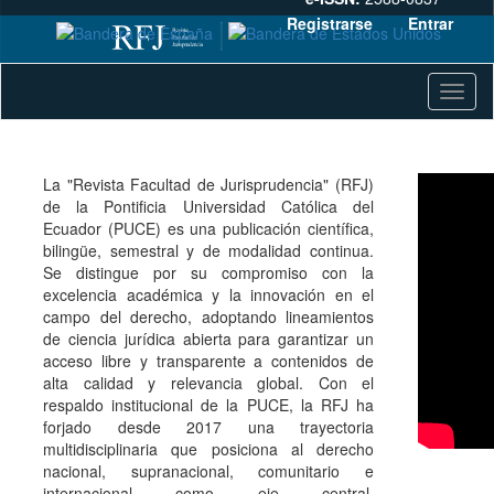
Registrarse
Entrar
Navegación
Toggl
principal
naviga
Contenido
principal
Barra
lateral
La "Revista Facultad de Jurisprudencia" (RFJ)
de la Pontificia Universidad Católica del
Ecuador (PUCE) es una publicación científica,
bilingüe, semestral y de modalidad continua.
Se distingue por su compromiso con la
excelencia académica y la innovación en el
campo del derecho, adoptando lineamientos
de ciencia jurídica abierta para garantizar un
acceso libre y transparente a contenidos de
alta calidad y relevancia global. Con el
respaldo institucional de la PUCE, la RFJ ha
forjado desde 2017 una trayectoria
multidisciplinaria que posiciona al derecho
nacional, supranacional, comunitario e
internacional como eje central,