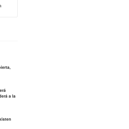
a
ierta,
erá
erá a la
xisten