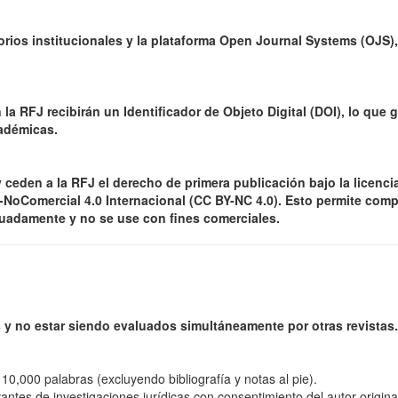
rios institucionales y la plataforma Open Journal Systems (OJS),
a RFJ recibirán un Identificador de Objeto Digital (DOI), lo que g
cadémicas.
ceden a la RFJ el derecho de primera publicación bajo la licenci
oComercial 4.0 Internacional (CC BY-NC 4.0). Esto permite compa
cuadamente y no se use con fines comerciales.
 y no estar siendo evaluados simultáneamente por otras revistas.
10,000 palabras (excluyendo bibliografía y notas al pie).
ntes de investigaciones jurídicas con consentimiento del autor origina