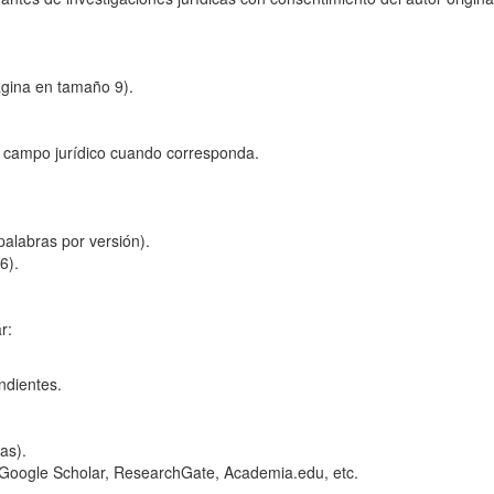
ágina en tamaño 9).
l campo jurídico cuando corresponda.
alabras por versión).
6).
r:
endientes.
as).
 Google Scholar, ResearchGate, Academia.edu, etc.