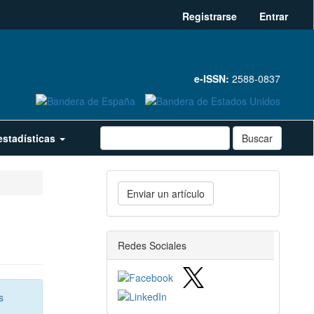
Registrarse
Entrar
e-ISSN:
2588-0837
estadísticas
Buscar
Enviar
Enviar un artículo
un
artículo
redes_sociales
Redes Sociales
s