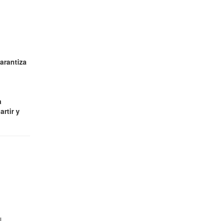
arantiza
a
rtir y
l.