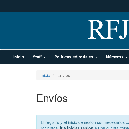
Navegación
Inicio
Staff
Políticas editoriales
Números
principal
Contenido
principal
Barra
Inicio
Envíos
lateral
Envíos
El registro y el inicio de sesión son necesarios
recientes.
Ir a Iniciar sesión
a una cuenta exist