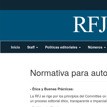
Navegación
Inicio
Staff
Políticas editoriales
Números
principal
Contenido
principal
Barra
lateral
Normativa para aut
• Ética y Buenas Prácticas:
La RFJ se rige por los principios del Committee on
un proceso editorial ético, transparente e imparcial