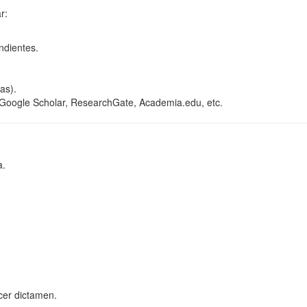
r:
endientes.
as).
 Google Scholar, ResearchGate, Academia.edu, etc.
a.
rcer dictamen.