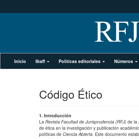
Navegación
Inicio
Staff
Políticas editoriales
Números
principal
Contenido
principal
Barra
lateral
Código Ético
1. Introducción
La
Revista Facultad de Jurisprudencia (RFJ)
de la
de ética en la investigación y publicación académic
políticas de
Ciencia Abierta
. Este documento establ