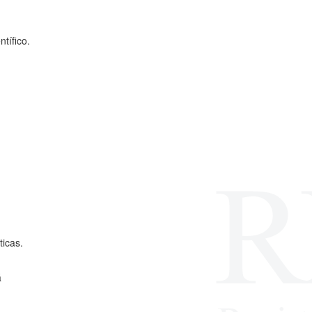
tífico.
ticas.
á