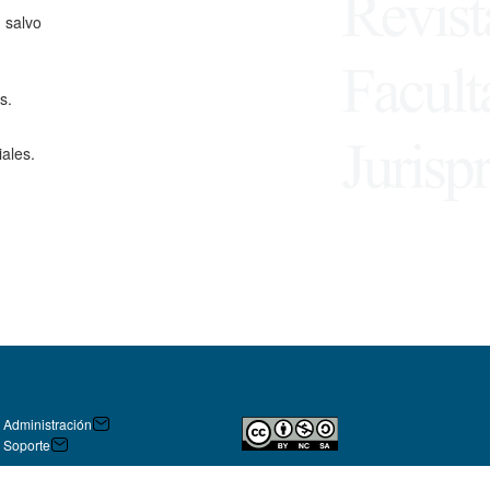
 salvo
s.
ales.
Administración
Soporte