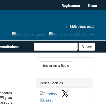
Registrarse
Entrar
e-ISSN:
2588-0837
estadísticas
Buscar
Enviar
Enviar un artículo
un
artículo
redes_sociales
Redes Sociales
tándares
PE)
y las
 asegurar