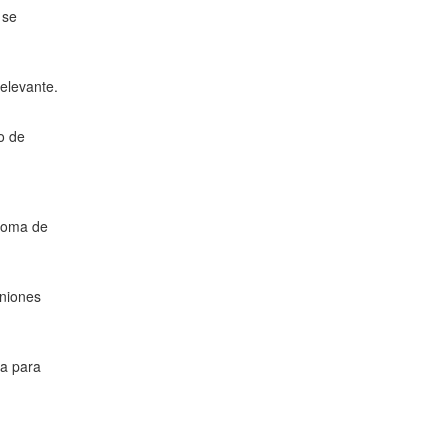
 se
relevante.
o de
 toma de
iniones
da para