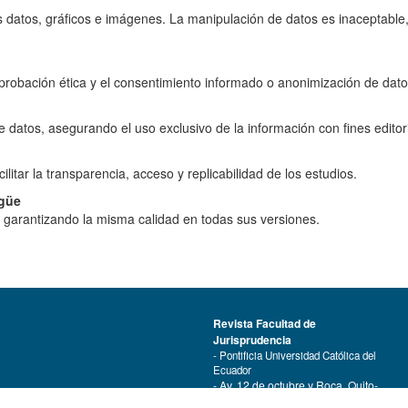
s datos, gráficos e imágenes. La manipulación de datos es inaceptable,
robación ética y el consentimiento informado o anonimización de dato
datos, asegurando el uso exclusivo de la información con fines editori
litar la transparencia, acceso y replicabilidad de los estudios.
ngüe
, garantizando la misma calidad en todas sus versiones.
Revista Facultad de
Jurisprudencia
- Pontificia Universidad Católica del
Ecuador
- Av. 12 de octubre y Roca, Quito-
Ecuador