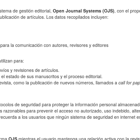
stema de gestión editorial,
Open Journal Systems (OJS)
, con el prop
ublicación de artículos. Los datos recopilados incluyen:
 para la comunicación con autores, revisores y editores
ilizan para:
nvíos y revisiones de artículos.
el estado de sus manuscritos y el proceso editorial.
 revista, como la publicación de nuevos números, llamados a
call for pa
tocolos de seguridad para proteger la información personal almacenad
 razonables para prevenir el acceso no autorizado, uso indebido, alte
recuerda a los usuarios que ningún sistema de seguridad en internet e
orma
OJS
mientras el usuario mantenga una relación activa con la revis