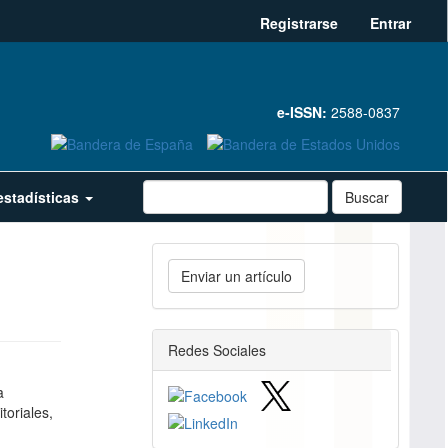
Registrarse
Entrar
e-ISSN:
2588-0837
estadísticas
Buscar
Enviar
Enviar un artículo
un
artículo
redes_sociales
Redes Sociales
a
toriales,