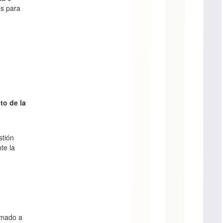
es para
to de la
stión
te la
rmado a