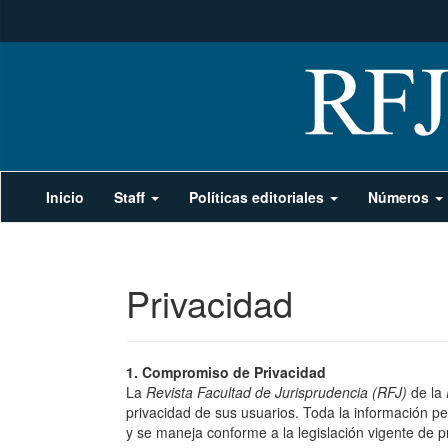
Navegación
Inicio
Staff
Políticas editoriales
Números
principal
Contenido
principal
Barra
lateral
Privacidad
1. Compromiso de Privacidad
La
Revista Facultad de Jurisprudencia (RFJ)
de la
privacidad de sus usuarios. Toda la información pe
y se maneja conforme a la legislación vigente de p